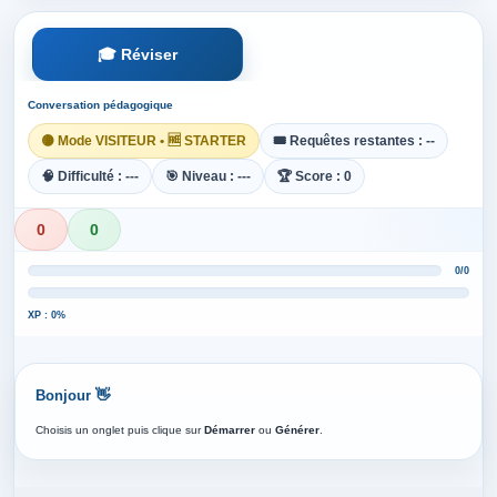
🎓 Réviser
Conversation pédagogique
🟡 Mode VISITEUR • 🆓 STARTER
🎟️ Requêtes restantes : --
🧠 Difficulté : ---
🎯 Niveau : ---
🏆 Score : 0
0
0
0/0
XP : 0%
Bonjour 👋
Choisis un onglet puis clique sur
Démarrer
ou
Générer
.