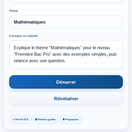
Thème
Consigne ou objectif
Démarrer
Réinitialiser
✨ Prof IA V1.8
📘 Révision guidée
🧠 Progression