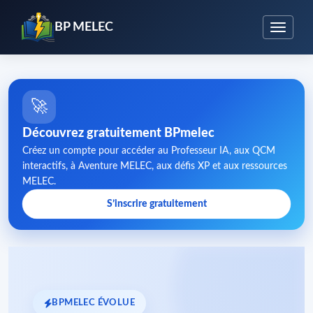
BP MELEC
🚀
Découvrez gratuitement BPmelec
Créez un compte pour accéder au Professeur IA, aux QCM
interactifs, à Aventure MELEC, aux défis XP et aux ressources
MELEC.
S’inscrire gratuitement
BPMELEC ÉVOLUE