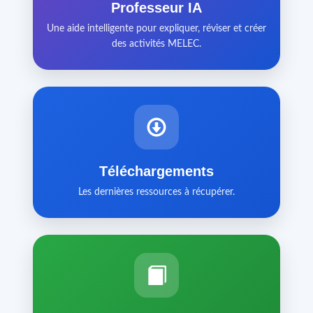
Professeur IA
Une aide intelligente pour expliquer, réviser et créer
des activités MELEC.
Téléchargements
Les dernières ressources à récupérer.