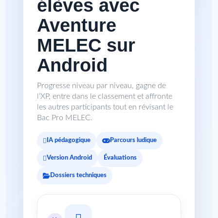
élèves avec
Aventure
MELEC sur
Android
Progresse niveau par niveau, gagne de
l’XP, entre dans le classement et affronte
les autres participants tout en révisant le
Bac Pro MELEC.
IA pédagogique
Parcours ludique
Version Android
Évaluations
Dossiers techniques