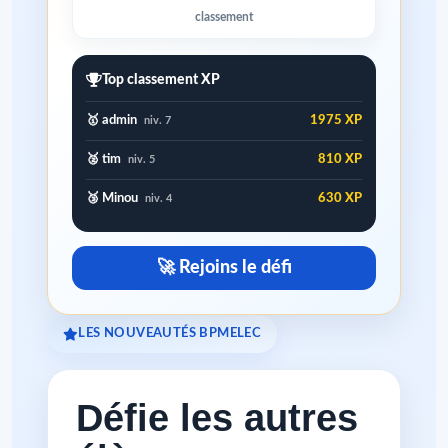
classement
Top classement XP
🥇 admin
1975 XP
niv. 7
🥈 tim
810 XP
niv. 5
🥉 Minou
630 XP
niv. 4
🚀 Rejoins le défi
LES NOUVEAUTÉS BPMELEC
Défie les autres