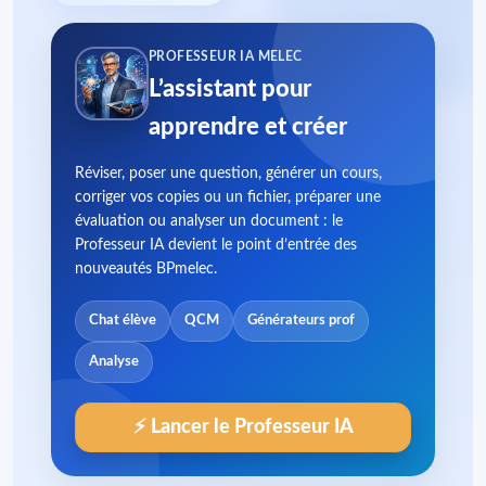
PROFESSEUR IA MELEC
L’assistant pour
apprendre et créer
Réviser, poser une question, générer un cours,
corriger vos copies ou un fichier, préparer une
évaluation ou analyser un document : le
Professeur IA devient le point d’entrée des
nouveautés BPmelec.
Chat élève
QCM
Générateurs prof
Analyse
⚡ Lancer le Professeur IA