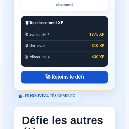
classement
Top classement XP
🥇 admin
1975 XP
niv. 7
🥈 tim
810 XP
niv. 5
🥉 Minou
630 XP
niv. 4
🚀 Rejoins le défi
LES NOUVEAUTÉS BPMELEC
Défie les autres