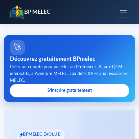
BP MELEC
🚀
Découvrez gratuitement BPmelec
Créez un compte pour accéder au Professeur IA, aux QCM
interactifs, à Aventure MELEC, aux défis XP et aux ressources
MELEC.
S’inscrire gratuitement
BPMELEC ÉVOLUE