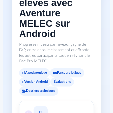
élèves avec
Aventure
MELEC sur
Android
Progresse niveau par niveau, gagne de
l’XP, entre dans le classement et affronte
les autres participants tout en révisant le
Bac Pro MELEC.
IA pédagogique
Parcours ludique
Version Android
Évaluations
Dossiers techniques