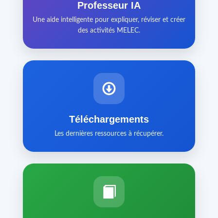
Professeur IA
Une aide intelligente pour expliquer, réviser et créer
des activités MELEC.
Téléchargements
Les dernières ressources à récupérer.