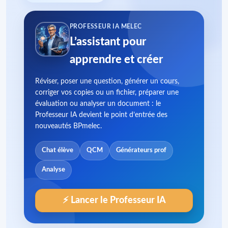
PROFESSEUR IA MELEC
L’assistant pour
apprendre et créer
Réviser, poser une question, générer un cours,
corriger vos copies ou un fichier, préparer une
évaluation ou analyser un document : le
Professeur IA devient le point d’entrée des
nouveautés BPmelec.
Chat élève
QCM
Générateurs prof
Analyse
⚡ Lancer le Professeur IA