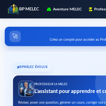
BP MELEC
Aventure MELEC
Profes
🚀
Créez un compte pour accéder au Prof
BPMELEC ÉVOLUE
PROFESSEUR IA MELEC
L’assistant pour apprendre et c
Réviser, poser une question, générer un cours, corriger vos 