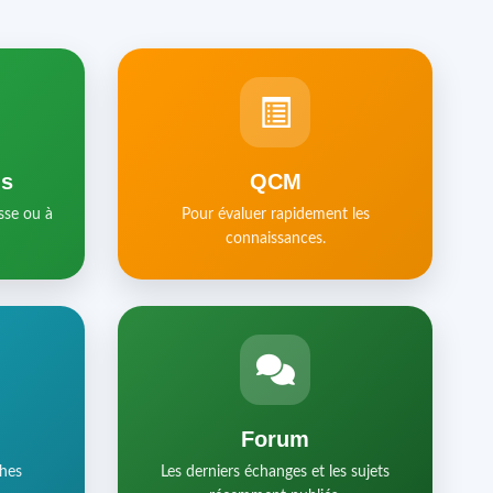
ls
QCM
sse ou à
Pour évaluer rapidement les
connaissances.
Forum
ches
Les derniers échanges et les sujets