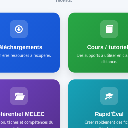
récents.
éléchargements
Cours / tutorie
nières ressources à récupérer.
Des supports à utiliser en cla
distance.
férentiel MELEC
Rapid'Éval
ion, tâches et compétences du
Créer rapidement des fi