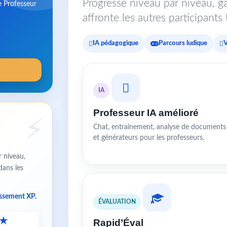
Progresse niveau par niveau, ga
e Professeur
affronte les autres participant
IA pédagogique
Parcours ludique
V
IA
Professeur IA amélioré
Chat, entraînement, analyse de documents
et générateurs pour les professeurs.
r niveau,
dans les
assement XP.
ÉVALUATION
★
Rapid’Éval