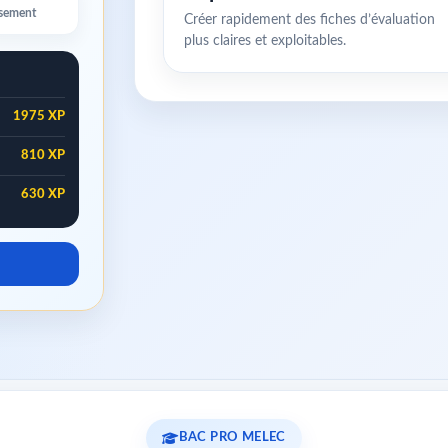
ssement
Créer rapidement des fiches d’évaluation
plus claires et exploitables.
1975 XP
810 XP
630 XP
BAC PRO MELEC