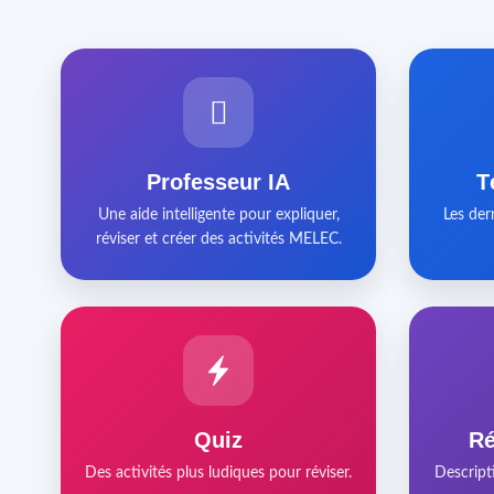
Professeur IA
T
Une aide intelligente pour expliquer,
Les der
réviser et créer des activités MELEC.
Quiz
Ré
Des activités plus ludiques pour réviser.
Descript