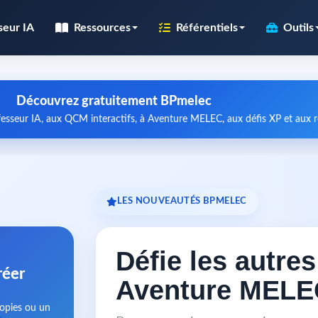
seur IA
Ressources
Référentiels
Outils
Découvrez gratuitement BPmelec
esseur IA, aux QCM interactifs, à Aventure MELEC, aux défis XP et aux
LES NOUVEAUTÉS BPMELEC
Défie les autre
réer
Aventure MELE
copies ou un