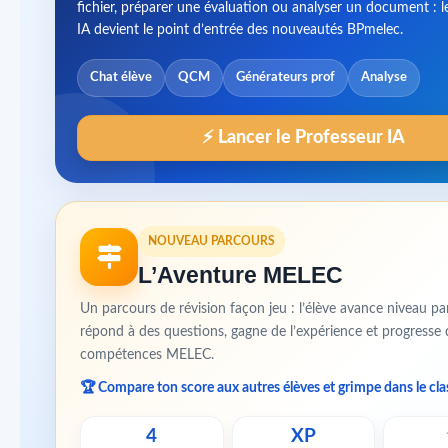
fichier, préparer une évaluation ou analyser un document : l
IA devient le point d’entrée des nouveautés BPmelec.
Chat élève
QCM
Générateurs prof
Analyse
⚡ Lancer le Professeur IA
NOUVEAU PARCOURS
L’Aventure MELEC
Un parcours de révision façon jeu : l’élève avance niveau pa
répond à des questions, gagne de l’expérience et progresse 
compétences MELEC.
🏆 Compare ton score aux autres élèves et grimpe dans le cl
4
XP