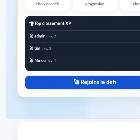
choix par défi
progression
cla
Top classement XP
🥇 admin
niv. 7
🥈 tim
niv. 5
🥉 Minou
niv. 4
🚀 Rejoins le défi