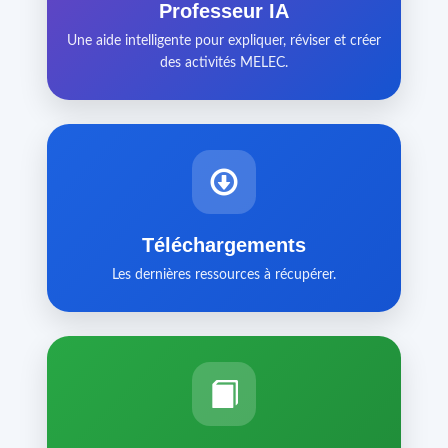
Professeur IA
Une aide intelligente pour expliquer, réviser et créer
des activités MELEC.
Téléchargements
Les dernières ressources à récupérer.