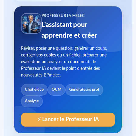
PROFESSEUR IA MELEC
L’assistant pour
apprendre et créer
Réviser, poser une question, générer un cours,
corriger vos copies ou un fichier, préparer une
évaluation ou analyser un document : le
Professeur IA devient le point d’entrée des
nouveautés BPmelec.
Chat élève
QCM
Générateurs prof
Analyse
⚡ Lancer le Professeur IA