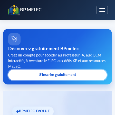
BP MELEC
🚀
Découvrez gratuitement BPmelec
Créez un compte pour accéder au Professeur IA, aux QCM
interactifs, à Aventure MELEC, aux défis XP et aux ressources
MELEC.
S’inscrire gratuitement
BPMELEC ÉVOLUE