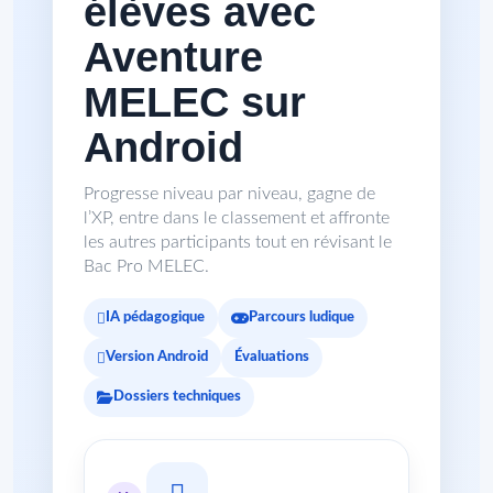
élèves avec
Aventure
MELEC sur
Android
Progresse niveau par niveau, gagne de
l’XP, entre dans le classement et affronte
les autres participants tout en révisant le
Bac Pro MELEC.
IA pédagogique
Parcours ludique
Version Android
Évaluations
Dossiers techniques