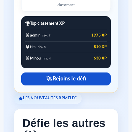
classement
Top classement XP
🥇 admin
1975 XP
niv. 7
🥈 tim
810 XP
niv. 5
🥉 Minou
630 XP
niv. 4
🚀 Rejoins le défi
LES NOUVEAUTÉS BPMELEC
Défie les autres