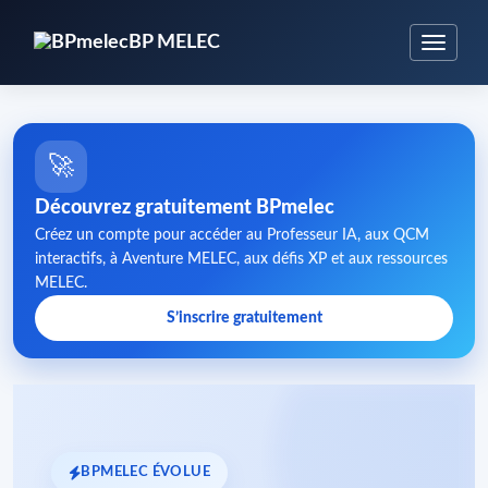
BP MELEC
🚀
Découvrez gratuitement BPmelec
Créez un compte pour accéder au Professeur IA, aux QCM
interactifs, à Aventure MELEC, aux défis XP et aux ressources
MELEC.
S’inscrire gratuitement
BPMELEC ÉVOLUE