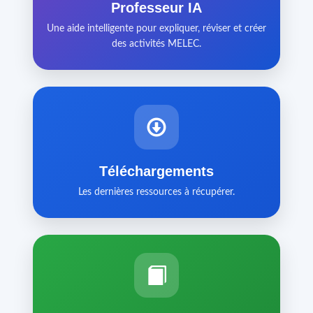
Professeur IA
Une aide intelligente pour expliquer, réviser et créer
des activités MELEC.
Téléchargements
Les dernières ressources à récupérer.