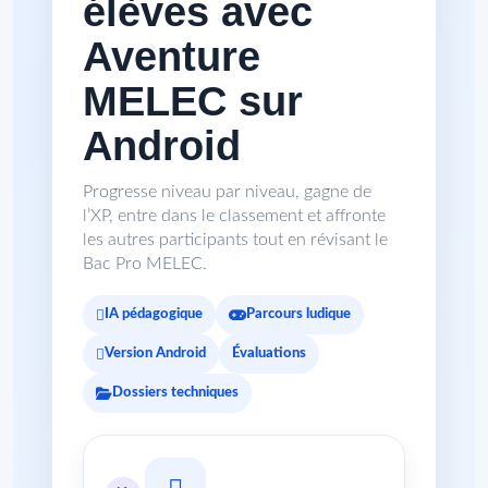
élèves avec
Aventure
MELEC sur
Android
Progresse niveau par niveau, gagne de
l’XP, entre dans le classement et affronte
les autres participants tout en révisant le
Bac Pro MELEC.
IA pédagogique
Parcours ludique
Version Android
Évaluations
Dossiers techniques