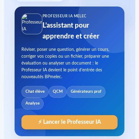
PROFESSEUR IA MELEC
L’assistant pour
apprendre et créer
Réviser, poser une question, générer un cours,
corriger vos copies ou un fichier, préparer une
évaluation ou analyser un document : le
Professeur IA devient le point d’entrée des
nouveautés BPmelec.
Chat élève
QCM
Générateurs prof
Analyse
⚡ Lancer le Professeur IA