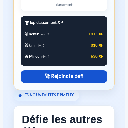
classement
Top classement XP
🥇 admin
1975 XP
niv. 7
🥈 tim
810 XP
niv. 5
🥉 Minou
630 XP
niv. 4
🚀 Rejoins le défi
LES NOUVEAUTÉS BPMELEC
Défie les autres