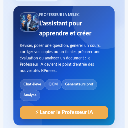
PROFESSEUR IA MELEC
L’assistant pour
apprendre et créer
Réviser, poser une question, générer un cours,
corriger vos copies ou un fichier, préparer une
évaluation ou analyser un document : le
Professeur IA devient le point d’entrée des
nouveautés BPmelec.
Chat élève
QCM
Générateurs prof
Analyse
⚡ Lancer le Professeur IA