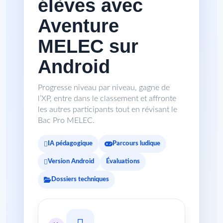
élèves avec
Aventure
MELEC sur
Android
Progresse niveau par niveau, gagne de
l’XP, entre dans le classement et affronte
les autres participants tout en révisant le
Bac Pro MELEC.
IA pédagogique
Parcours ludique
Version Android
Évaluations
Dossiers techniques