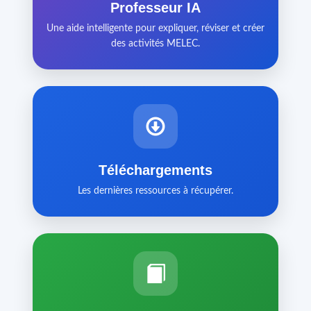
Professeur IA
Une aide intelligente pour expliquer, réviser et créer
des activités MELEC.
Téléchargements
Les dernières ressources à récupérer.