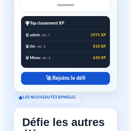
classement
Top classement XP
🥇 admin
1975 XP
niv. 7
🥈 tim
810 XP
niv. 5
🥉 Minou
630 XP
niv. 4
🚀 Rejoins le défi
LES NOUVEAUTÉS BPMELEC
Défie les autres