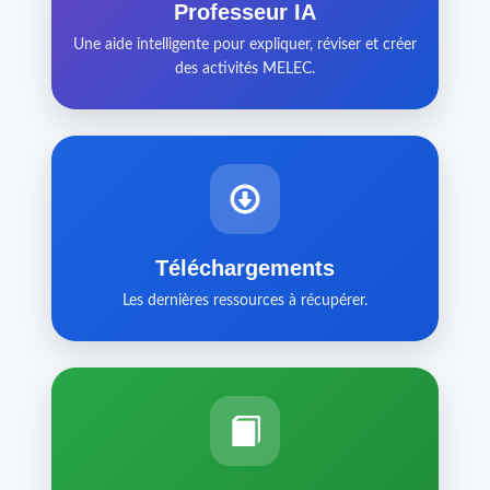
Professeur IA
Une aide intelligente pour expliquer, réviser et créer
des activités MELEC.
Téléchargements
Les dernières ressources à récupérer.