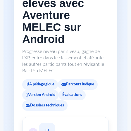
élèves avec
Aventure
MELEC sur
Android
Progresse niveau par niveau, gagne de
l’XP, entre dans le classement et affronte
les autres participants tout en révisant le
Bac Pro MELEC.
IA pédagogique
Parcours ludique
Version Android
Évaluations
Dossiers techniques