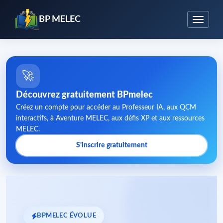
BP MELEC
🚀
Découvrez gratuitement BPmelec
Créez un compte pour accéder au Professeur IA, aux QCM
interactifs, à Aventure MELEC, aux défis XP et aux ressources
MELEC.
S’inscrire gratuitement
BPMELEC ÉVOLUE