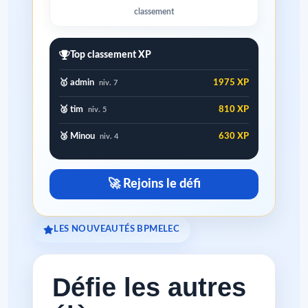
classement
Top classement XP
🥇 admin
1975 XP
niv. 7
🥈 tim
810 XP
niv. 5
🥉 Minou
630 XP
niv. 4
🚀 Rejoins le défi
LES NOUVEAUTÉS BPMELEC
Défie les autres