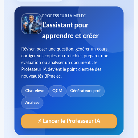
PROFESSEUR IA MELEC
L’assistant pour
apprendre et créer
Réviser, poser une question, générer un cours,
corriger vos copies ou un fichier, préparer une
évaluation ou analyser un document : le
Professeur IA devient le point d’entrée des
nouveautés BPmelec.
Chat élève
QCM
Générateurs prof
Analyse
⚡ Lancer le Professeur IA