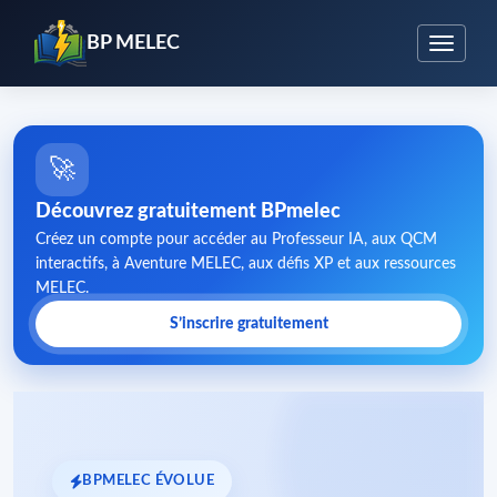
BP MELEC
🚀
Découvrez gratuitement BPmelec
Créez un compte pour accéder au Professeur IA, aux QCM
interactifs, à Aventure MELEC, aux défis XP et aux ressources
MELEC.
S’inscrire gratuitement
BPMELEC ÉVOLUE