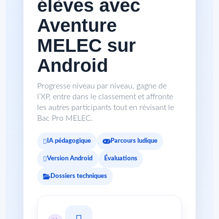
élèves avec
Aventure
MELEC sur
Android
Progresse niveau par niveau, gagne de
l’XP, entre dans le classement et affronte
les autres participants tout en révisant le
Bac Pro MELEC.
IA pédagogique
Parcours ludique
Version Android
Évaluations
Dossiers techniques