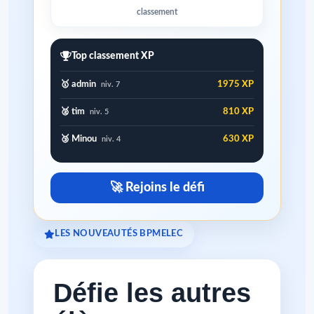
classement
Top classement XP
🥇 admin
1975 XP
niv. 7
🥈 tim
810 XP
niv. 5
🥉 Minou
630 XP
niv. 4
🚀 Rejoins le défi
LES NOUVEAUTÉS BPMELEC
Défie les autres