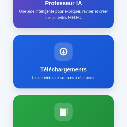
Professeur IA
Une aide intelligente pour expliquer, réviser et créer
des activités MELEC.
Téléchargements
Les dernières ressources à récupérer.