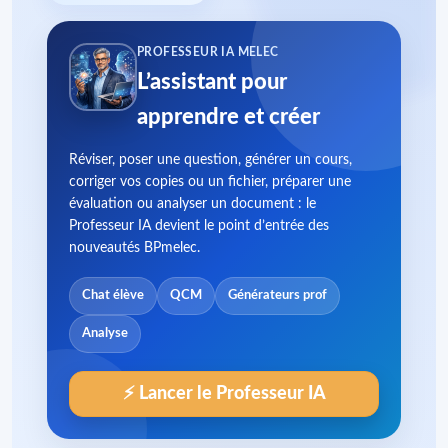
PROFESSEUR IA MELEC
L’assistant pour
apprendre et créer
Réviser, poser une question, générer un cours,
corriger vos copies ou un fichier, préparer une
évaluation ou analyser un document : le
Professeur IA devient le point d’entrée des
nouveautés BPmelec.
Chat élève
QCM
Générateurs prof
Analyse
⚡ Lancer le Professeur IA