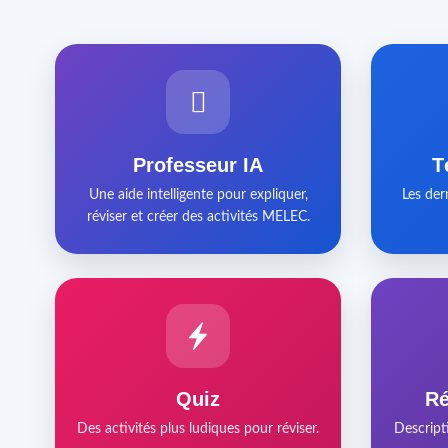
Professeur IA
T
Une aide intelligente pour expliquer,
Les der
réviser et créer des activités MELEC.
Quiz
Ré
Des activités plus ludiques pour réviser.
Descript