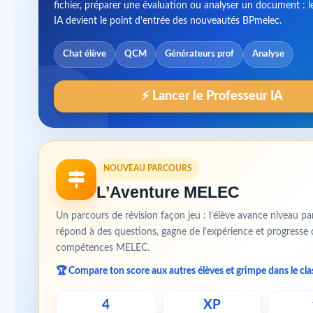
fichier, préparer une évaluation ou analyser un document : l
IA devient le point d’entrée des nouveautés BPmelec.
Chat élève
QCM
Générateurs prof
Analyse
⚡ Lancer le Professeur IA
NOUVEAU PARCOURS
L’Aventure MELEC
Un parcours de révision façon jeu : l’élève avance niveau pa
répond à des questions, gagne de l’expérience et progresse 
compétences MELEC.
🏆 Compare ton score aux autres élèves et grimpe dans le cl
4
XP