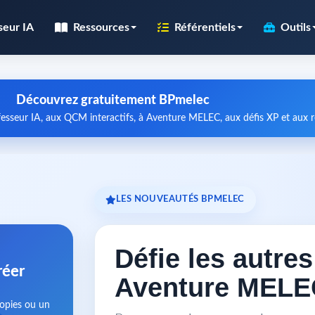
seur IA
Ressources
Référentiels
Outils
Découvrez gratuitement BPmelec
esseur IA, aux QCM interactifs, à Aventure MELEC, aux défis XP et aux
LES NOUVEAUTÉS BPMELEC
Défie les autre
réer
Aventure MELE
copies ou un