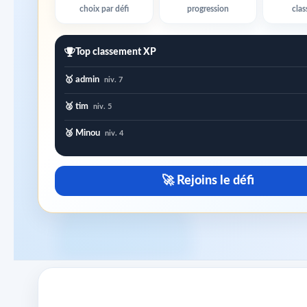
choix par défi
progression
cla
Top classement XP
🥇 admin
niv. 7
🥈 tim
niv. 5
🥉 Minou
niv. 4
🚀 Rejoins le défi