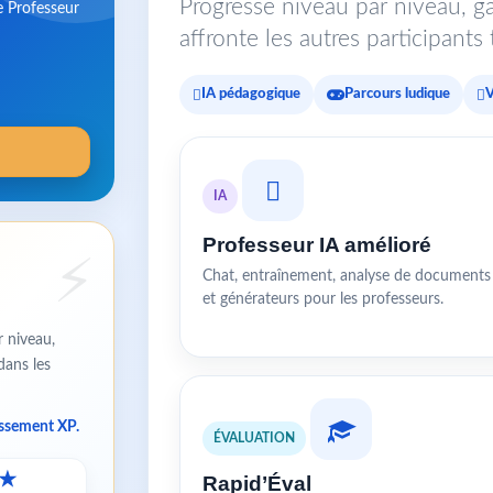
Progresse niveau par niveau, ga
e Professeur
affronte les autres participant
IA pédagogique
Parcours ludique
V
IA
Professeur IA amélioré
Chat, entraînement, analyse de documents
et générateurs pour les professeurs.
r niveau,
dans les
assement XP.
ÉVALUATION
★
Rapid’Éval