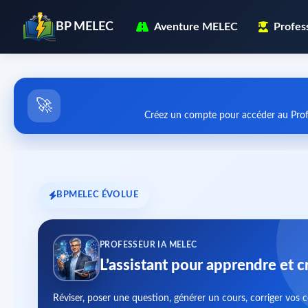
BP MELEC
Aventure MELEC
Profes
🚀
Créez un compte pour accéder au Prof
BPMELEC ÉVOLUE
PROFESSEUR IA MELEC
L’assistant pour apprendre et c
Réviser, poser une question, générer un cours, corriger vos 