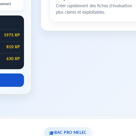
ssement
Créer rapidement des fiches d’évaluation
plus claires et exploitables.
1975 XP
810 XP
630 XP
BAC PRO MELEC