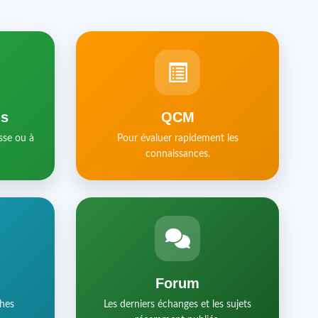
ls
QCM
sse ou à
Pour évaluer rapidement les
connaissances.
Forum
ches
Les derniers échanges et les sujets