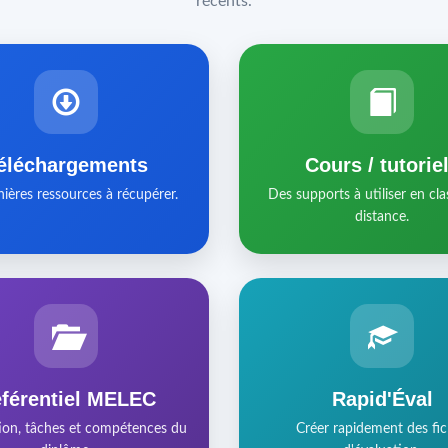
récents.
éléchargements
Cours / tutorie
nières ressources à récupérer.
Des supports à utiliser en cla
distance.
férentiel MELEC
Rapid'Éval
ion, tâches et compétences du
Créer rapidement des fi