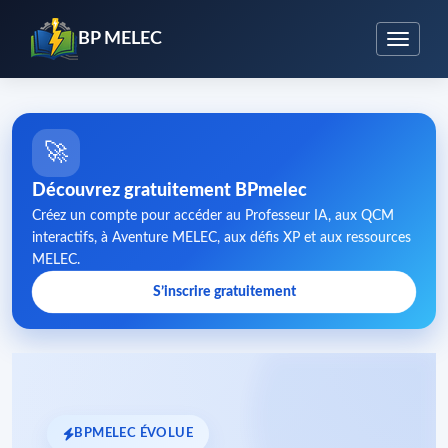
BP MELEC
🚀
Découvrez gratuitement BPmelec
Créez un compte pour accéder au Professeur IA, aux QCM
interactifs, à Aventure MELEC, aux défis XP et aux ressources
MELEC.
S’inscrire gratuitement
BPMELEC ÉVOLUE