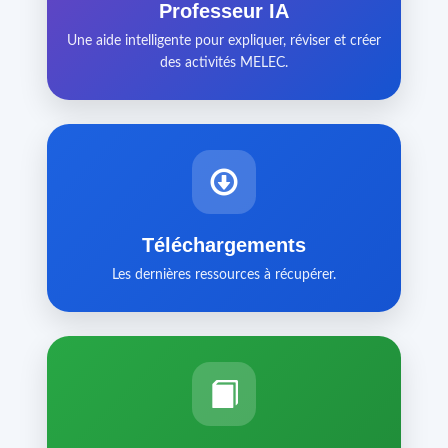
Professeur IA
Une aide intelligente pour expliquer, réviser et créer
des activités MELEC.
Téléchargements
Les dernières ressources à récupérer.