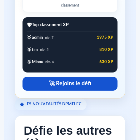
classement
Top classement XP
🥇 admin
1975 XP
niv. 7
🥈 tim
810 XP
niv. 5
🥉 Minou
630 XP
niv. 4
🚀 Rejoins le défi
LES NOUVEAUTÉS BPMELEC
Défie les autres