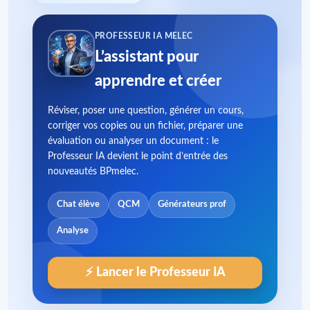
PROFESSEUR IA MELEC
L’assistant pour
apprendre et créer
Réviser, poser une question, générer un cours,
corriger vos copies ou un fichier, préparer une
évaluation ou analyser un document : le
Professeur IA devient le point d’entrée des
nouveautés BPmelec.
Chat élève
QCM
Générateurs prof
Analyse
⚡ Lancer le Professeur IA