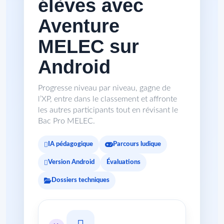
élèves avec
Aventure
MELEC sur
Android
Progresse niveau par niveau, gagne de
l’XP, entre dans le classement et affronte
les autres participants tout en révisant le
Bac Pro MELEC.
IA pédagogique
Parcours ludique
Version Android
Évaluations
Dossiers techniques