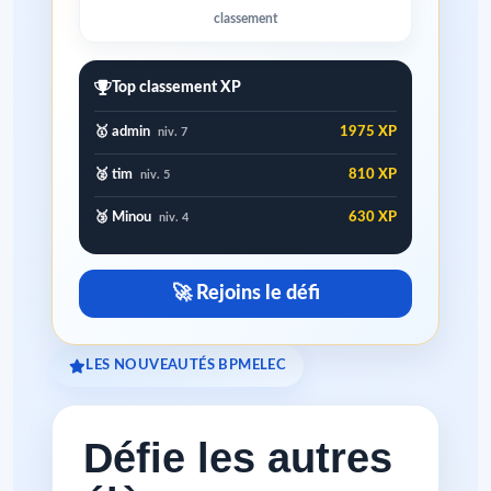
classement
Top classement XP
🥇 admin
1975 XP
niv. 7
🥈 tim
810 XP
niv. 5
🥉 Minou
630 XP
niv. 4
🚀 Rejoins le défi
LES NOUVEAUTÉS BPMELEC
Défie les autres