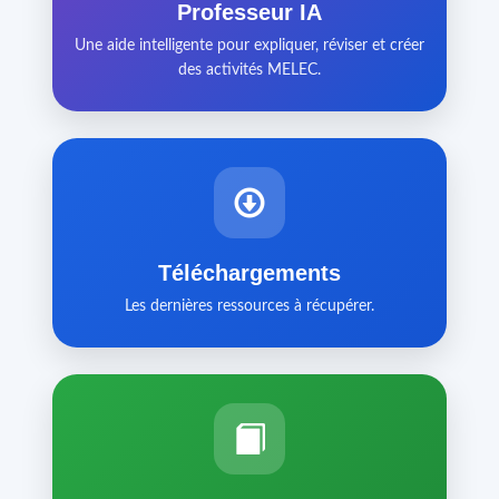
Professeur IA
Une aide intelligente pour expliquer, réviser et créer
des activités MELEC.
Téléchargements
Les dernières ressources à récupérer.