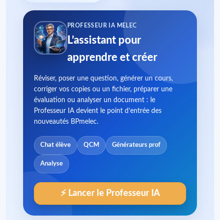
PROFESSEUR IA MELEC
L’assistant pour
apprendre et créer
Réviser, poser une question, générer un cours,
corriger vos copies ou un fichier, préparer une
évaluation ou analyser un document : le
Professeur IA devient le point d’entrée des
nouveautés BPmelec.
Chat élève
QCM
Générateurs prof
Analyse
⚡ Lancer le Professeur IA