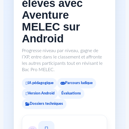
élèves avec
Aventure
MELEC sur
Android
Progresse niveau par niveau, gagne de
l’XP, entre dans le classement et affronte
les autres participants tout en révisant le
Bac Pro MELEC.
IA pédagogique
Parcours ludique
Version Android
Évaluations
Dossiers techniques