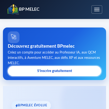
BP MELEC
🚀
Découvrez gratuitement BPmelec
Créez un compte pour accéder au Professeur IA, aux QCM
interactifs, à Aventure MELEC, aux défis XP et aux ressources
MELEC.
S’inscrire gratuitement
BPMELEC ÉVOLUE