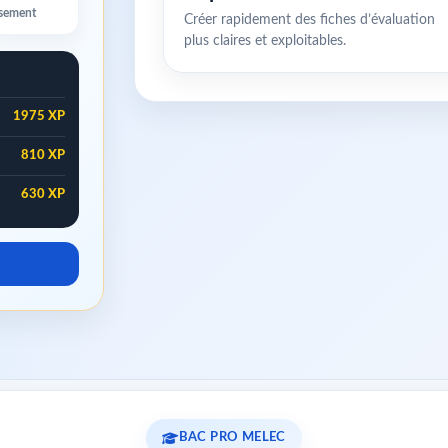
ssement
Créer rapidement des fiches d’évaluation
plus claires et exploitables.
1975 XP
810 XP
630 XP
BAC PRO MELEC