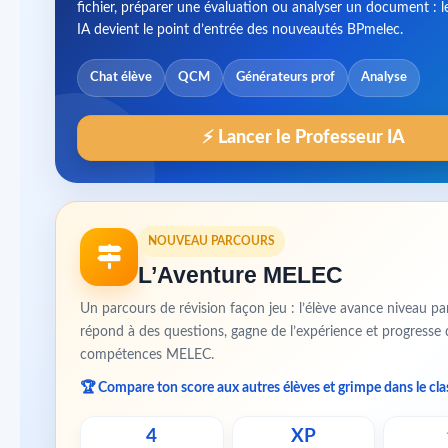
fichier, préparer une évaluation ou analyser un document : l
IA devient le point d’entrée des nouveautés BPmelec.
Chat élève
QCM
Générateurs prof
Analyse
⚡ Lancer le Professeur IA
NOUVEAU PARCOURS
L’Aventure MELEC
Un parcours de révision façon jeu : l’élève avance niveau pa
répond à des questions, gagne de l’expérience et progresse 
compétences MELEC.
🏆 Compare ton score aux autres élèves et grimpe dans le cl
4
XP