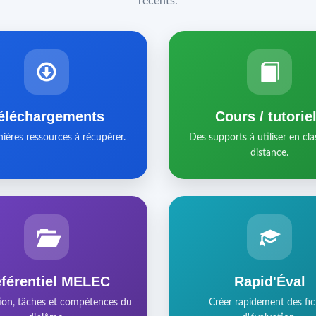
récents.
éléchargements
Cours / tutorie
nières ressources à récupérer.
Des supports à utiliser en cla
distance.
férentiel MELEC
Rapid'Éval
ion, tâches et compétences du
Créer rapidement des fi