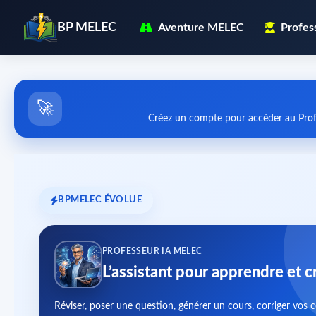
BP MELEC
Aventure MELEC
Profes
🚀
Créez un compte pour accéder au Prof
BPMELEC ÉVOLUE
PROFESSEUR IA MELEC
L’assistant pour apprendre et c
Réviser, poser une question, générer un cours, corriger vos 