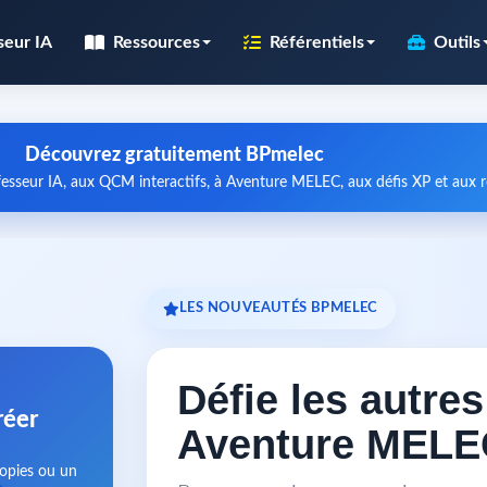
seur IA
Ressources
Référentiels
Outils
Découvrez gratuitement BPmelec
esseur IA, aux QCM interactifs, à Aventure MELEC, aux défis XP et aux
LES NOUVEAUTÉS BPMELEC
Défie les autre
réer
Aventure MELE
copies ou un