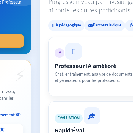
Progresse niveau par niveau, ga
e Professeur
affronte les autres participant
IA pédagogique
Parcours ludique
V
IA
Professeur IA amélioré
Chat, entraînement, analyse de documents
et générateurs pour les professeurs.
r niveau,
dans les
assement XP.
ÉVALUATION
★
Rapid’Éval