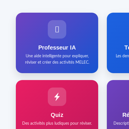
Professeur IA
T
Une aide intelligente pour expliquer,
Les der
réviser et créer des activités MELEC.
Quiz
Ré
Des activités plus ludiques pour réviser.
Descript