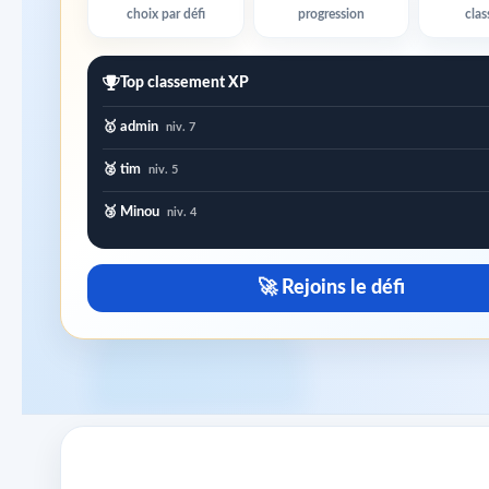
choix par défi
progression
cla
Top classement XP
🥇 admin
niv. 7
🥈 tim
niv. 5
🥉 Minou
niv. 4
🚀 Rejoins le défi