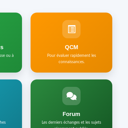
ls
QCM
sse ou à
Pour évaluer rapidement les
connaissances.
Forum
ches
Les derniers échanges et les sujets