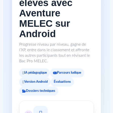
élèves avec
Aventure
MELEC sur
Android
Progresse niveau par niveau, gagne de
l’XP, entre dans le classement et affronte
les autres participants tout en révisant le
Bac Pro MELEC.
IA pédagogique
Parcours ludique
Version Android
Évaluations
Dossiers techniques