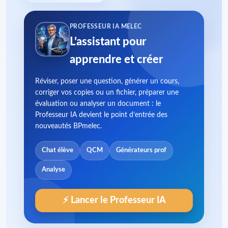
PROFESSEUR IA MELEC
L’assistant pour
apprendre et créer
Réviser, poser une question, générer un cours,
corriger vos copies ou un fichier, préparer une
évaluation ou analyser un document : le
Professeur IA devient le point d’entrée des
nouveautés BPmelec.
Chat élève
QCM
Générateurs prof
Analyse
⚡ Lancer le Professeur IA