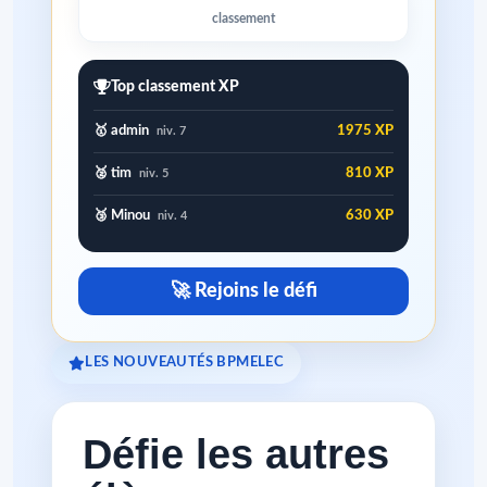
classement
Top classement XP
🥇 admin
1975 XP
niv. 7
🥈 tim
810 XP
niv. 5
🥉 Minou
630 XP
niv. 4
🚀 Rejoins le défi
LES NOUVEAUTÉS BPMELEC
Défie les autres