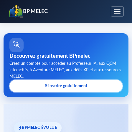
BP MELEC
🚀
Découvrez gratuitement BPmelec
Créez un compte pour accéder au Professeur IA, aux QCM
interactifs, à Aventure MELEC, aux défis XP et aux ressources
MELEC.
S’inscrire gratuitement
BPMELEC ÉVOLUE