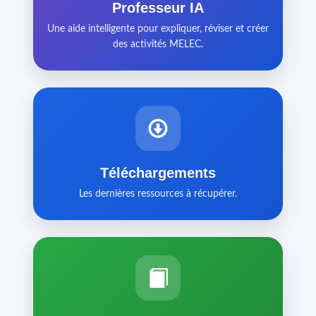
Professeur IA
Une aide intelligente pour expliquer, réviser et créer
des activités MELEC.
Téléchargements
Les dernières ressources à récupérer.