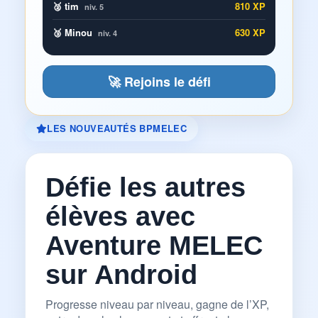
🥈 tim
810 XP
niv. 5
🥉 Minou
630 XP
niv. 4
🚀 Rejoins le défi
LES NOUVEAUTÉS BPMELEC
Défie les autres
élèves avec
Aventure MELEC
sur Android
Progresse niveau par niveau, gagne de l’XP,