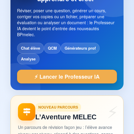
Réviser, poser une question, générer un cours,
corriger vos copies ou un fichier, préparer une
évaluation ou analyser un document : le Professeur
IA devient le point d’entrée des nouveautés
BPmelec.
Chat élève
QCM
Générateurs prof
Analyse
⚡ Lancer le Professeur IA
NOUVEAU PARCOURS
L’Aventure MELEC
Un parcours de révision façon jeu : l’élève avance