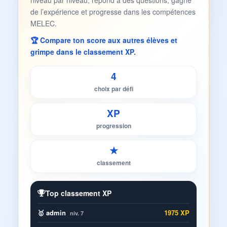
niveau par niveau, répond à des questions, gagne
de l’expérience et progresse dans les compétences
MELEC.
🏆 Compare ton score aux autres élèves et
grimpe dans le classement XP.
4
choix par défi
XP
progression
★
classement
Top classement XP
🥇 admin
1975 XP
niv. 7