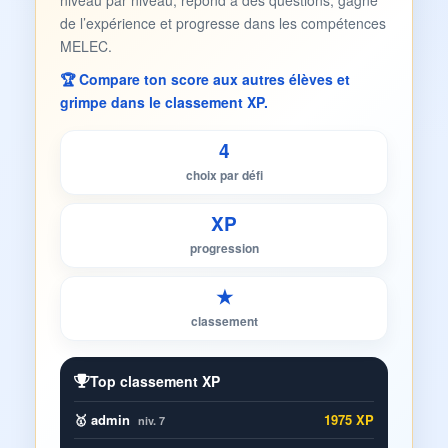
niveau par niveau, répond à des questions, gagne
de l’expérience et progresse dans les compétences
MELEC.
🏆 Compare ton score aux autres élèves et
grimpe dans le classement XP.
4
choix par défi
XP
progression
★
classement
Top classement XP
🥇 admin
1975 XP
niv. 7