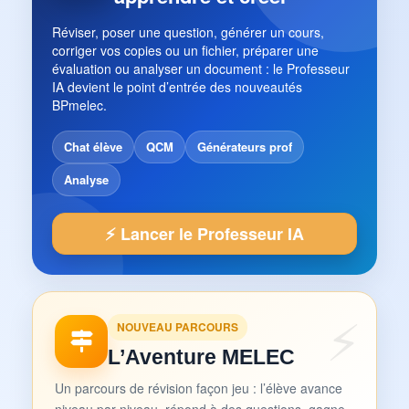
Réviser, poser une question, générer un cours,
corriger vos copies ou un fichier, préparer une
évaluation ou analyser un document : le Professeur
IA devient le point d’entrée des nouveautés
BPmelec.
Chat élève
QCM
Générateurs prof
Analyse
⚡ Lancer le Professeur IA
NOUVEAU PARCOURS
L’Aventure MELEC
Un parcours de révision façon jeu : l’élève avance