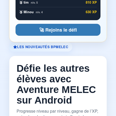
🥈 tim
810 XP
niv. 5
🥉 Minou
630 XP
niv. 4
🚀 Rejoins le défi
LES NOUVEAUTÉS BPMELEC
Défie les autres
élèves avec
Aventure MELEC
sur Android
Progresse niveau par niveau, gagne de l’XP,