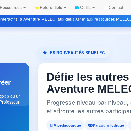
Ressources
Référentiels
Outils
Contact
nteractifs, à Aventure MELEC, aux défis XP et aux ressources MELEC
LES NOUVEAUTÉS BPMELEC
Défie les autres
réer
Aventure MELEC
copies ou un
Progresse niveau par niveau, 
 Professeur
et affronte les autres partici
IA pédagogique
Parcours ludique