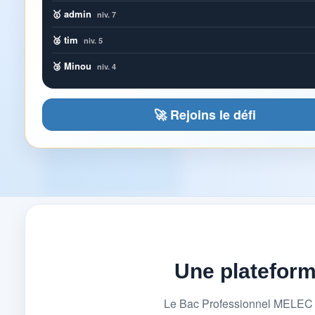
🥇 admin
niv. 7
🥈 tim
niv. 5
🥉 Minou
niv. 4
🚀 Rejoins le défi
Une platefor
Le Bac Professionnel MELEC (M