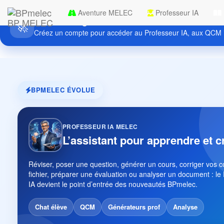
Aventure MELEC
Professeur IA
Découvrez gratuitement BPmelec
BP MELEC
🚀
Créez un compte pour accéder au Professeur IA, aux QCM i
BPMELEC ÉVOLUE
PROFESSEUR IA MELEC
L’assistant pour apprendre et c
Réviser, poser une question, générer un cours, corriger vos 
fichier, préparer une évaluation ou analyser un document : le
IA devient le point d’entrée des nouveautés BPmelec.
Chat élève
QCM
Générateurs prof
Analyse