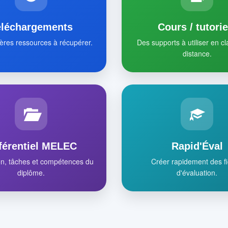
éléchargements
Cours / tutorie
ères ressources à récupérer.
Des supports à utiliser en c
distance.
férentiel MELEC
Rapid'Éval
on, tâches et compétences du
Créer rapidement des f
diplôme.
d'évaluation.