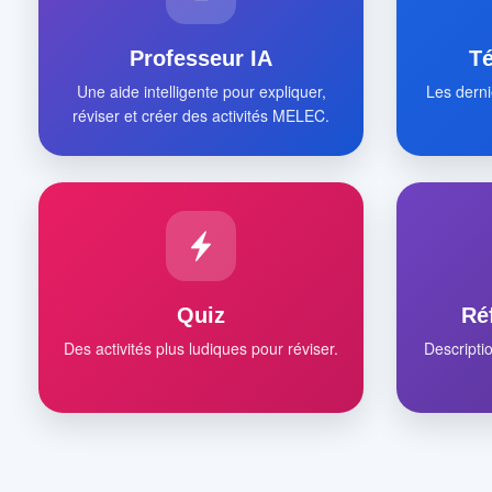
Professeur IA
T
Une aide intelligente pour expliquer,
Les derni
réviser et créer des activités MELEC.
Quiz
Ré
Des activités plus ludiques pour réviser.
Descripti