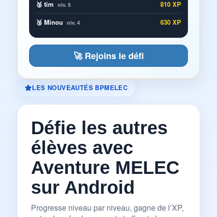
🥈 tim
810 XP
niv. 5
🥉 Minou
630 XP
niv. 4
🚀 Rejoins le défi
LES NOUVEAUTÉS BPMELEC
Défie les autres
élèves avec
Aventure MELEC
sur Android
Progresse niveau par niveau, gagne de l’XP,