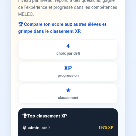
niveau par niveau, répond à des questions, gagne
de l’expérience et progresse dans les compétences
MELEC.
🏆 Compare ton score aux autres élèves et
grimpe dans le classement XP.
4
choix par défi
XP
progression
★
classement
Top classement XP
🥇 admin
1975 XP
niv. 7