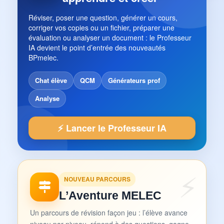
Réviser, poser une question, générer un cours,
corriger vos copies ou un fichier, préparer une
évaluation ou analyser un document : le Professeur
IA devient le point d’entrée des nouveautés
BPmelec.
Chat élève
QCM
Générateurs prof
Analyse
⚡ Lancer le Professeur IA
NOUVEAU PARCOURS
L’Aventure MELEC
Un parcours de révision façon jeu : l’élève avance