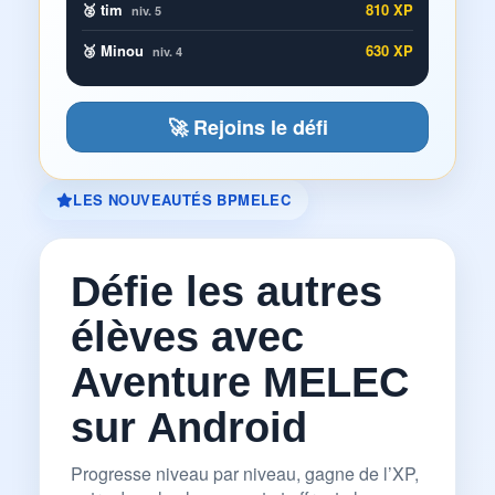
🥈 tim
810 XP
niv. 5
🥉 Minou
630 XP
niv. 4
🚀 Rejoins le défi
LES NOUVEAUTÉS BPMELEC
Défie les autres
élèves avec
Aventure MELEC
sur Android
Progresse niveau par niveau, gagne de l’XP,