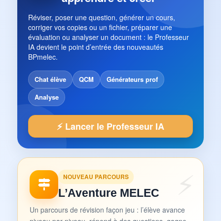
Réviser, poser une question, générer un cours,
corriger vos copies ou un fichier, préparer une
évaluation ou analyser un document : le Professeur
IA devient le point d’entrée des nouveautés
BPmelec.
Chat élève
QCM
Générateurs prof
Analyse
⚡ Lancer le Professeur IA
NOUVEAU PARCOURS
L’Aventure MELEC
Un parcours de révision façon jeu : l’élève avance