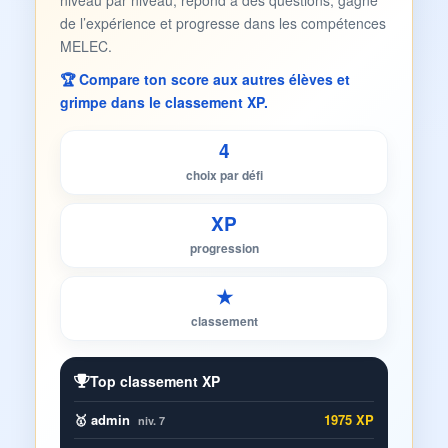
niveau par niveau, répond à des questions, gagne
de l’expérience et progresse dans les compétences
MELEC.
🏆 Compare ton score aux autres élèves et
grimpe dans le classement XP.
4
choix par défi
XP
progression
★
classement
Top classement XP
🥇 admin
1975 XP
niv. 7