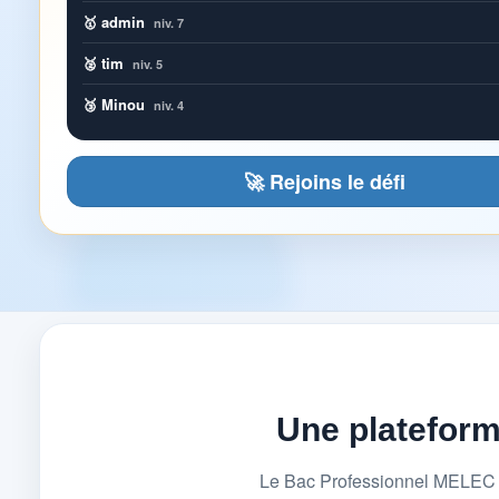
🥇 admin
niv. 7
🥈 tim
niv. 5
🥉 Minou
niv. 4
🚀 Rejoins le défi
Une platefor
Le Bac Professionnel MELEC (M