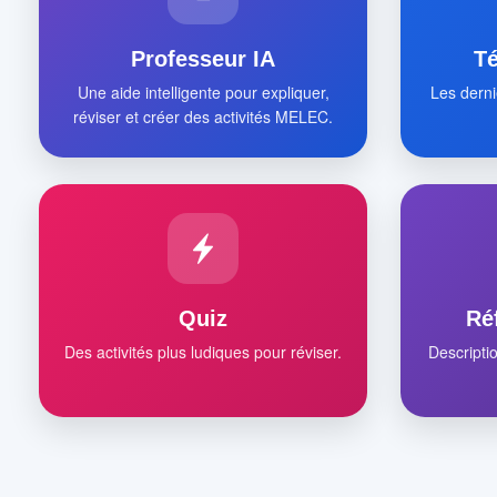
Professeur IA
T
Une aide intelligente pour expliquer,
Les derni
réviser et créer des activités MELEC.
Quiz
Ré
Des activités plus ludiques pour réviser.
Descripti