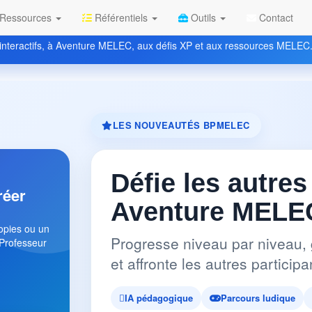
Ressources
Référentiels
Outils
Contact
nteractifs, à Aventure MELEC, aux défis XP et aux ressources MELEC
LES NOUVEAUTÉS BPMELEC
Défie les autres
réer
Aventure MELEC
copies ou un
Progresse niveau par niveau, 
 Professeur
et affronte les autres partici
IA pédagogique
Parcours ludique