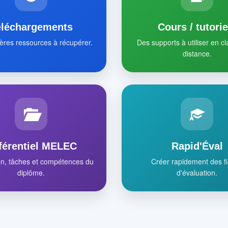
éléchargements
Cours / tutorie
ères ressources à récupérer.
Des supports à utiliser en c
distance.
férentiel MELEC
Rapid'Éval
on, tâches et compétences du
Créer rapidement des f
diplôme.
d'évaluation.