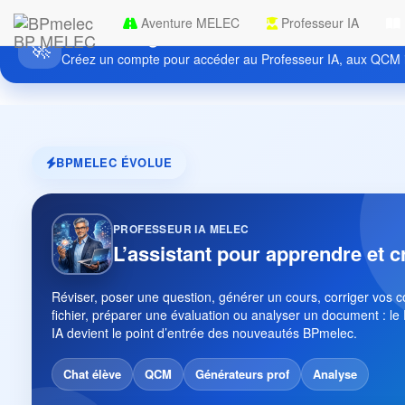
Aventure MELEC
Professeur IA
Découvrez gratuitement BPmelec
BP MELEC
🚀
Créez un compte pour accéder au Professeur IA, aux QCM i
BPMELEC ÉVOLUE
PROFESSEUR IA MELEC
L’assistant pour apprendre et c
Réviser, poser une question, générer un cours, corriger vos 
fichier, préparer une évaluation ou analyser un document : le
IA devient le point d’entrée des nouveautés BPmelec.
Chat élève
QCM
Générateurs prof
Analyse