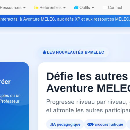
Ressources
Référentiels
Outils
Contact
nteractifs, à Aventure MELEC, aux défis XP et aux ressources MELEC
LES NOUVEAUTÉS BPMELEC
Défie les autres
réer
Aventure MELEC
copies ou un
Progresse niveau par niveau, 
 Professeur
et affronte les autres partici
IA pédagogique
Parcours ludique