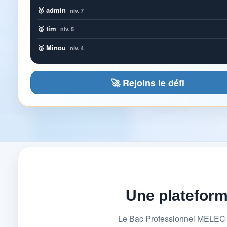
🥇 admin
niv. 7
🥈 tim
niv. 5
🥉 Minou
niv. 4
🚀 Rejoins le défi
Une platefor
Le Bac Professionnel MELEC (M