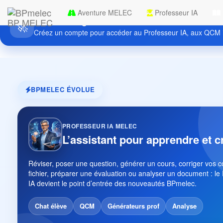
Aventure MELEC
Professeur IA
Découvrez gratuitement BPmelec
BP MELEC
🚀
Créez un compte pour accéder au Professeur IA, aux QCM i
BPMELEC ÉVOLUE
PROFESSEUR IA MELEC
L’assistant pour apprendre et c
Réviser, poser une question, générer un cours, corriger vos 
fichier, préparer une évaluation ou analyser un document : le
IA devient le point d’entrée des nouveautés BPmelec.
Chat élève
QCM
Générateurs prof
Analyse