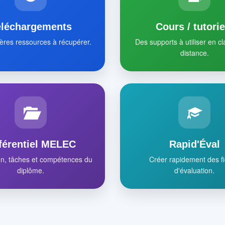
éléchargements
Cours / tutorie
ères ressources à récupérer.
Des supports à utiliser en c
distance.
férentiel MELEC
Rapid'Éval
on, tâches et compétences du
Créer rapidement des f
diplôme.
d'évaluation.