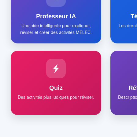
Professeur IA
T
Une aide intelligente pour expliquer,
Les derni
réviser et créer des activités MELEC.
Quiz
Ré
Des activités plus ludiques pour réviser.
Descripti