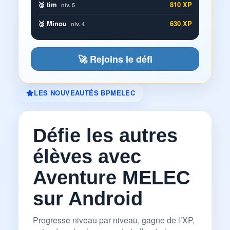
🥈 tim
810 XP
niv. 5
🥉 Minou
630 XP
niv. 4
🚀 Rejoins le défi
LES NOUVEAUTÉS BPMELEC
Défie les autres
élèves avec
Aventure MELEC
sur Android
Progresse niveau par niveau, gagne de l’XP,