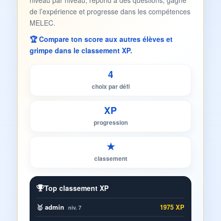
niveau par niveau, répond à des questions, gagne
de l’expérience et progresse dans les compétences
MELEC.
🏆 Compare ton score aux autres élèves et
grimpe dans le classement XP.
4
choix par défi
XP
progression
★
classement
Top classement XP
🥇 admin
1975 XP
niv. 7