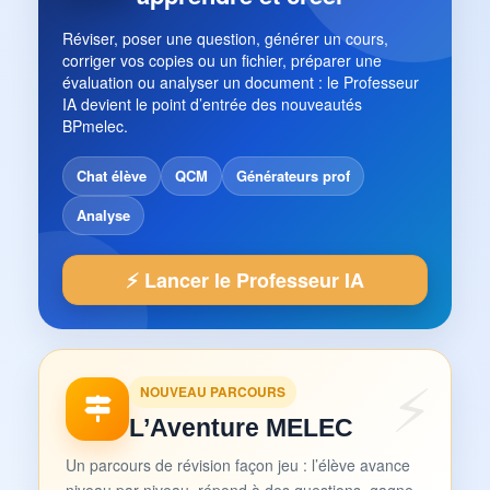
Réviser, poser une question, générer un cours,
corriger vos copies ou un fichier, préparer une
évaluation ou analyser un document : le Professeur
IA devient le point d’entrée des nouveautés
BPmelec.
Chat élève
QCM
Générateurs prof
Analyse
⚡ Lancer le Professeur IA
NOUVEAU PARCOURS
L’Aventure MELEC
Un parcours de révision façon jeu : l’élève avance