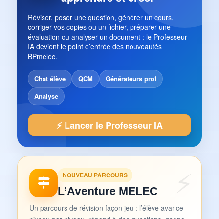
Réviser, poser une question, générer un cours,
corriger vos copies ou un fichier, préparer une
évaluation ou analyser un document : le Professeur
IA devient le point d’entrée des nouveautés
BPmelec.
Chat élève
QCM
Générateurs prof
Analyse
⚡ Lancer le Professeur IA
NOUVEAU PARCOURS
L’Aventure MELEC
Un parcours de révision façon jeu : l’élève avance