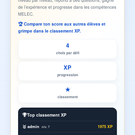
niveau par niveau, répond à des questions, gagne
de l’expérience et progresse dans les compétences
MELEC.
🏆 Compare ton score aux autres élèves et
grimpe dans le classement XP.
4
choix par défi
XP
progression
★
classement
Top classement XP
🥇 admin
1975 XP
niv. 7