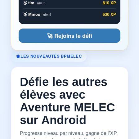
🥈 tim
810 XP
niv. 5
🥉 Minou
630 XP
niv. 4
🚀 Rejoins le défi
LES NOUVEAUTÉS BPMELEC
Défie les autres
élèves avec
Aventure MELEC
sur Android
Progresse niveau par niveau, gagne de l’XP,