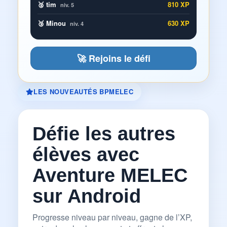
🥈 tim
810 XP
niv. 5
🥉 Minou
630 XP
niv. 4
🚀 Rejoins le défi
LES NOUVEAUTÉS BPMELEC
Défie les autres
élèves avec
Aventure MELEC
sur Android
Progresse niveau par niveau, gagne de l’XP,