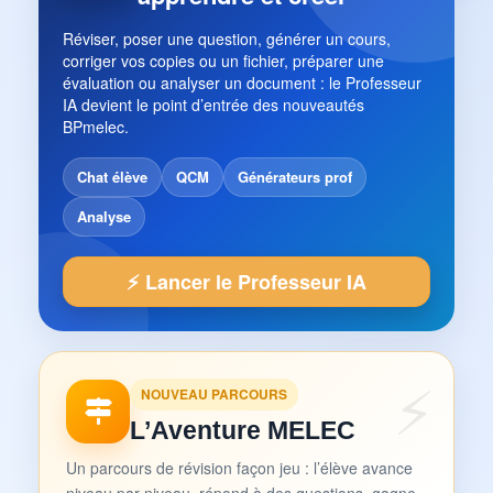
Réviser, poser une question, générer un cours,
corriger vos copies ou un fichier, préparer une
évaluation ou analyser un document : le Professeur
IA devient le point d’entrée des nouveautés
BPmelec.
Chat élève
QCM
Générateurs prof
Analyse
⚡ Lancer le Professeur IA
NOUVEAU PARCOURS
L’Aventure MELEC
Un parcours de révision façon jeu : l’élève avance