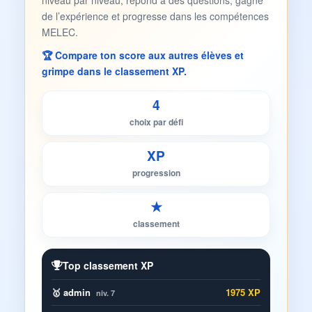
niveau par niveau, répond à des questions, gagne
de l’expérience et progresse dans les compétences
MELEC.
🏆 Compare ton score aux autres élèves et
grimpe dans le classement XP.
4
choix par défi
XP
progression
★
classement
Top classement XP
🥇 admin
1975 XP
niv. 7