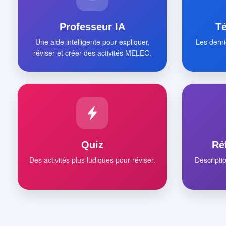
Professeur IA
T
Une aide intelligente pour expliquer,
Les derni
réviser et créer des activités MELEC.
Quiz
Ré
Des activités plus ludiques pour réviser.
Descripti