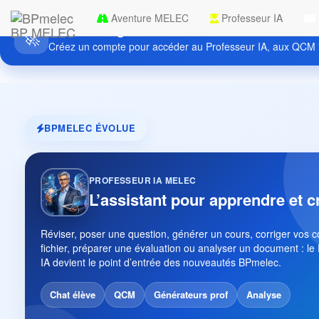
Aventure MELEC
Professeur IA
Découvrez gratuitement BPmelec
BP MELEC
🚀
Créez un compte pour accéder au Professeur IA, aux QCM i
BPMELEC ÉVOLUE
PROFESSEUR IA MELEC
L’assistant pour apprendre et c
Réviser, poser une question, générer un cours, corriger vos 
fichier, préparer une évaluation ou analyser un document : le
IA devient le point d’entrée des nouveautés BPmelec.
Chat élève
QCM
Générateurs prof
Analyse