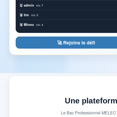
🥇 admin
niv. 7
🥈 tim
niv. 5
🥉 Minou
niv. 4
🚀 Rejoins le défi
Une platefor
Le Bac Professionnel MELEC (M