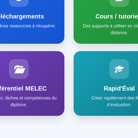
éléchargements
Cours / tutorie
ères ressources à récupérer.
Des supports à utiliser en c
distance.
férentiel MELEC
Rapid'Éval
on, tâches et compétences du
Créer rapidement des f
diplôme.
d'évaluation.