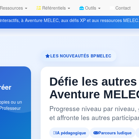
Ressources
Référentiels
Outils
Contact
nteractifs, à Aventure MELEC, aux défis XP et aux ressources MELEC
LES NOUVEAUTÉS BPMELEC
Défie les autres
réer
Aventure MELEC
copies ou un
Progresse niveau par niveau, 
 Professeur
et affronte les autres partici
IA pédagogique
Parcours ludique