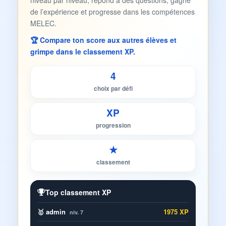
niveau par niveau, répond à des questions, gagne
de l’expérience et progresse dans les compétences
MELEC.
🏆 Compare ton score aux autres élèves et
grimpe dans le classement XP.
4
choix par défi
XP
progression
★
classement
Top classement XP
🥇 admin
1975 XP
niv. 7