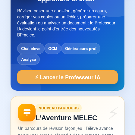
Réviser, poser une question, générer un cours,
corriger vos copies ou un fichier, préparer une
évaluation ou analyser un document : le Professeur
IA devient le point d’entrée des nouveautés
BPmelec.
Chat élève
QCM
Générateurs prof
Analyse
⚡ Lancer le Professeur IA
NOUVEAU PARCOURS
L’Aventure MELEC
Un parcours de révision façon jeu : l’élève avance