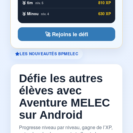
🥈 tim
810 XP
niv. 5
🥉 Minou
630 XP
niv. 4
🚀 Rejoins le défi
LES NOUVEAUTÉS BPMELEC
Défie les autres
élèves avec
Aventure MELEC
sur Android
Progresse niveau par niveau, gagne de l’XP,