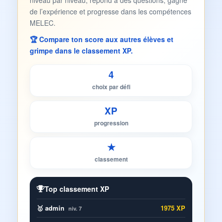
niveau par niveau, répond à des questions, gagne
de l’expérience et progresse dans les compétences
MELEC.
🏆 Compare ton score aux autres élèves et
grimpe dans le classement XP.
4
choix par défi
XP
progression
★
classement
Top classement XP
🥇 admin
1975 XP
niv. 7