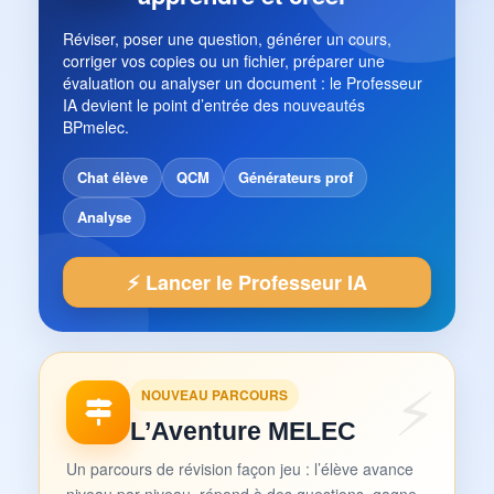
Réviser, poser une question, générer un cours,
corriger vos copies ou un fichier, préparer une
évaluation ou analyser un document : le Professeur
IA devient le point d’entrée des nouveautés
BPmelec.
Chat élève
QCM
Générateurs prof
Analyse
⚡ Lancer le Professeur IA
NOUVEAU PARCOURS
L’Aventure MELEC
Un parcours de révision façon jeu : l’élève avance