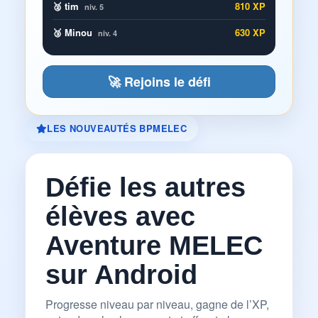
🥈 tim
810 XP
niv. 5
🥉 Minou
630 XP
niv. 4
🚀 Rejoins le défi
LES NOUVEAUTÉS BPMELEC
Défie les autres
élèves avec
Aventure MELEC
sur Android
Progresse niveau par niveau, gagne de l’XP,