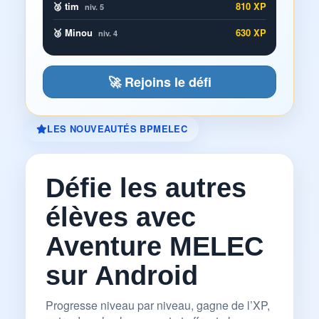
🥈 tim
810 XP
niv. 5
🥉 Minou
630 XP
niv. 4
🚀 Rejoins le défi
LES NOUVEAUTÉS BPMELEC
Défie les autres
élèves avec
Aventure MELEC
sur Android
Progresse niveau par niveau, gagne de l’XP,