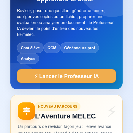
Réviser, poser une question, générer un cours,
corriger vos copies ou un fichier, préparer une
évaluation ou analyser un document : le Professeur
IA devient le point d’entrée des nouveautés
BPmelec.
Chat élève
QCM
Générateurs prof
Analyse
⚡ Lancer le Professeur IA
NOUVEAU PARCOURS
L’Aventure MELEC
Un parcours de révision façon jeu : l’élève avance