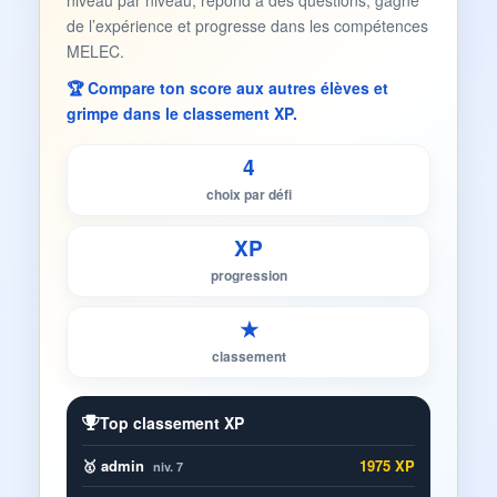
niveau par niveau, répond à des questions, gagne
de l’expérience et progresse dans les compétences
MELEC.
🏆 Compare ton score aux autres élèves et
grimpe dans le classement XP.
4
choix par défi
XP
progression
★
classement
Top classement XP
🥇 admin
1975 XP
niv. 7