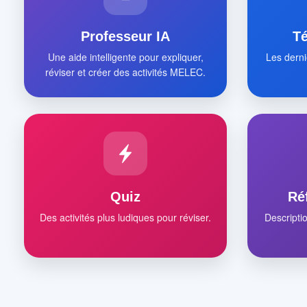
Professeur IA
T
Une aide intelligente pour expliquer,
Les derni
réviser et créer des activités MELEC.
Quiz
Ré
Des activités plus ludiques pour réviser.
Descripti