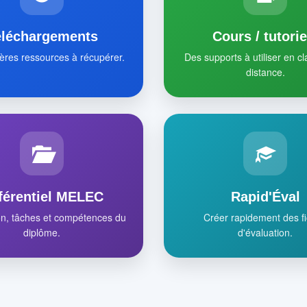
éléchargements
Cours / tutorie
ères ressources à récupérer.
Des supports à utiliser en c
distance.
férentiel MELEC
Rapid'Éval
on, tâches et compétences du
Créer rapidement des f
diplôme.
d'évaluation.