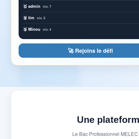
🥇 admin
niv. 7
🥈 tim
niv. 5
🥉 Minou
niv. 4
🚀 Rejoins le défi
Une platefor
Le Bac Professionnel MELEC (M