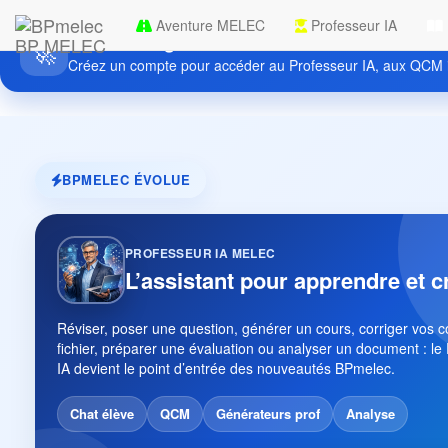
Aventure MELEC
Professeur IA
Découvrez gratuitement BPmelec
BP MELEC
🚀
Créez un compte pour accéder au Professeur IA, aux QCM i
BPMELEC ÉVOLUE
PROFESSEUR IA MELEC
L’assistant pour apprendre et c
Réviser, poser une question, générer un cours, corriger vos 
fichier, préparer une évaluation ou analyser un document : le
IA devient le point d’entrée des nouveautés BPmelec.
Chat élève
QCM
Générateurs prof
Analyse