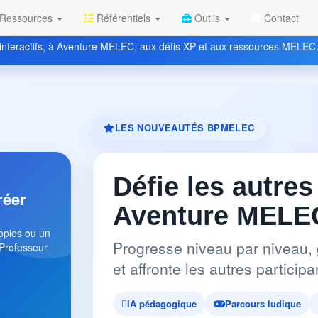
Ressources
Référentiels
Outils
Contact
nteractifs, à Aventure MELEC, aux défis XP et aux ressources MELEC
LES NOUVEAUTÉS BPMELEC
Défie les autres
réer
Aventure MELEC
copies ou un
Progresse niveau par niveau, 
 Professeur
et affronte les autres partici
IA pédagogique
Parcours ludique