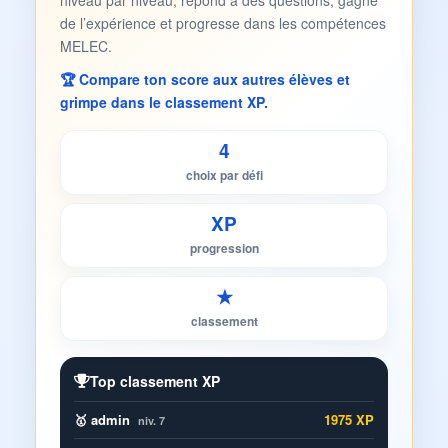
niveau par niveau, répond à des questions, gagne
de l’expérience et progresse dans les compétences
MELEC.
🏆 Compare ton score aux autres élèves et
grimpe dans le classement XP.
4
choix par défi
XP
progression
★
classement
Top classement XP
🥇 admin
1975 XP
niv. 7