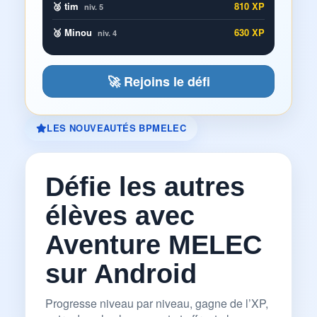
🥈 tim
810 XP
niv. 5
🥉 Minou
630 XP
niv. 4
🚀 Rejoins le défi
LES NOUVEAUTÉS BPMELEC
Défie les autres
élèves avec
Aventure MELEC
sur Android
Progresse niveau par niveau, gagne de l’XP,