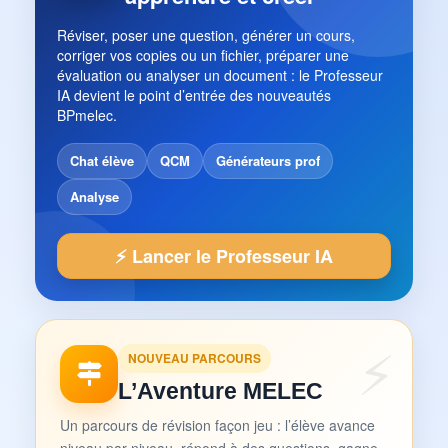
Réviser, poser une question, générer un cours,
corriger vos copies ou un fichier, préparer une
évaluation ou analyser un document : le Professeur
IA devient le point d’entrée des nouveautés
BPmelec.
Chat élève
QCM
Générateurs prof
Analyse
⚡ Lancer le Professeur IA
NOUVEAU PARCOURS
L’Aventure MELEC
Un parcours de révision façon jeu : l’élève avance