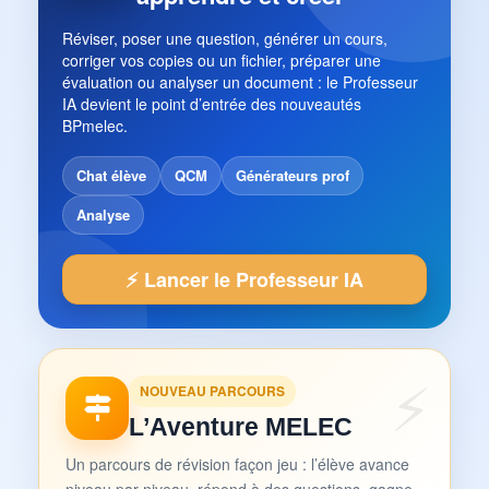
Réviser, poser une question, générer un cours,
corriger vos copies ou un fichier, préparer une
évaluation ou analyser un document : le Professeur
IA devient le point d’entrée des nouveautés
BPmelec.
Chat élève
QCM
Générateurs prof
Analyse
⚡ Lancer le Professeur IA
NOUVEAU PARCOURS
L’Aventure MELEC
Un parcours de révision façon jeu : l’élève avance