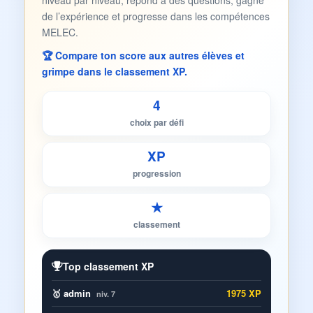
niveau par niveau, répond à des questions, gagne
de l’expérience et progresse dans les compétences
MELEC.
🏆 Compare ton score aux autres élèves et
grimpe dans le classement XP.
4
choix par défi
XP
progression
★
classement
Top classement XP
🥇 admin
1975 XP
niv. 7