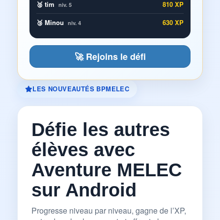
🥈 tim
810 XP
niv. 5
🥉 Minou
630 XP
niv. 4
🚀 Rejoins le défi
LES NOUVEAUTÉS BPMELEC
Défie les autres
élèves avec
Aventure MELEC
sur Android
Progresse niveau par niveau, gagne de l’XP,