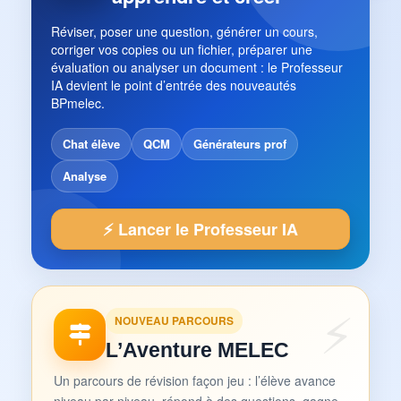
Réviser, poser une question, générer un cours,
corriger vos copies ou un fichier, préparer une
évaluation ou analyser un document : le Professeur
IA devient le point d’entrée des nouveautés
BPmelec.
Chat élève
QCM
Générateurs prof
Analyse
⚡ Lancer le Professeur IA
NOUVEAU PARCOURS
L’Aventure MELEC
Un parcours de révision façon jeu : l’élève avance