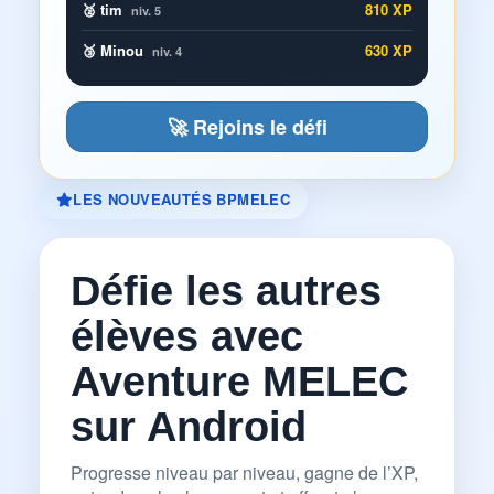
🥈 tim
810 XP
niv. 5
🥉 Minou
630 XP
niv. 4
🚀 Rejoins le défi
LES NOUVEAUTÉS BPMELEC
Défie les autres
élèves avec
Aventure MELEC
sur Android
Progresse niveau par niveau, gagne de l’XP,