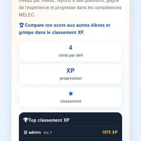
niveau par niveau, répond à des questions, gagne
de l’expérience et progresse dans les compétences
MELEC.
🏆 Compare ton score aux autres élèves et
grimpe dans le classement XP.
4
choix par défi
XP
progression
★
classement
Top classement XP
🥇 admin
1975 XP
niv. 7