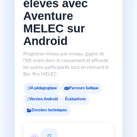
élèves avec
Aventure
MELEC sur
Android
Progresse niveau par niveau, gagne de
l’XP, entre dans le classement et affronte
les autres participants tout en révisant le
Bac Pro MELEC.
IA pédagogique
Parcours ludique
Version Android
Évaluations
Dossiers techniques