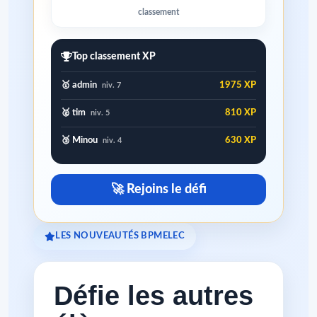
classement
Top classement XP
🥇 admin
1975 XP
niv. 7
🥈 tim
810 XP
niv. 5
🥉 Minou
630 XP
niv. 4
🚀 Rejoins le défi
LES NOUVEAUTÉS BPMELEC
Défie les autres