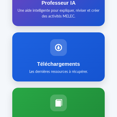
Professeur IA
Une aide intelligente pour expliquer, réviser et créer
des activités MELEC.
Téléchargements
Les dernières ressources à récupérer.