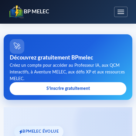
BP MELEC
🚀
Découvrez gratuitement BPmelec
Créez un compte pour accéder au Professeur IA, aux QCM
interactifs, à Aventure MELEC, aux défis XP et aux ressources
MELEC.
S’inscrire gratuitement
BPMELEC ÉVOLUE