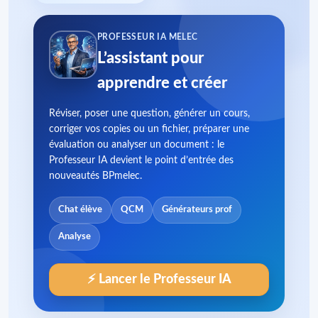
PROFESSEUR IA MELEC
L’assistant pour
apprendre et créer
Réviser, poser une question, générer un cours,
corriger vos copies ou un fichier, préparer une
évaluation ou analyser un document : le
Professeur IA devient le point d’entrée des
nouveautés BPmelec.
Chat élève
QCM
Générateurs prof
Analyse
⚡ Lancer le Professeur IA