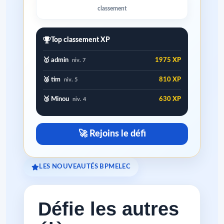
classement
Top classement XP
🥇 admin
1975 XP
niv. 7
🥈 tim
810 XP
niv. 5
🥉 Minou
630 XP
niv. 4
🚀 Rejoins le défi
LES NOUVEAUTÉS BPMELEC
Défie les autres