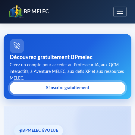
BP MELEC
🚀
Découvrez gratuitement BPmelec
Créez un compte pour accéder au Professeur IA, aux QCM
interactifs, à Aventure MELEC, aux défis XP et aux ressources
MELEC.
S’inscrire gratuitement
BPMELEC ÉVOLUE