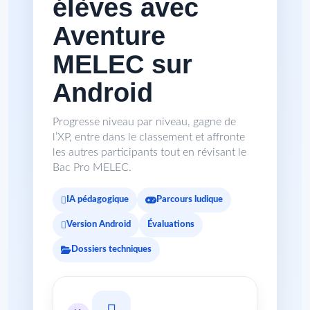
élèves avec
Aventure
MELEC sur
Android
Progresse niveau par niveau, gagne de
l’XP, entre dans le classement et affronte
les autres participants tout en révisant le
Bac Pro MELEC.
IA pédagogique
Parcours ludique
Version Android
Évaluations
Dossiers techniques