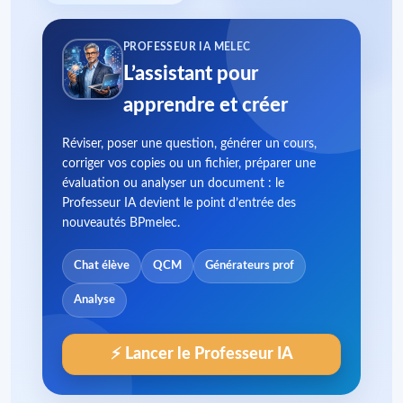
PROFESSEUR IA MELEC
L’assistant pour
apprendre et créer
Réviser, poser une question, générer un cours,
corriger vos copies ou un fichier, préparer une
évaluation ou analyser un document : le
Professeur IA devient le point d’entrée des
nouveautés BPmelec.
Chat élève
QCM
Générateurs prof
Analyse
⚡ Lancer le Professeur IA