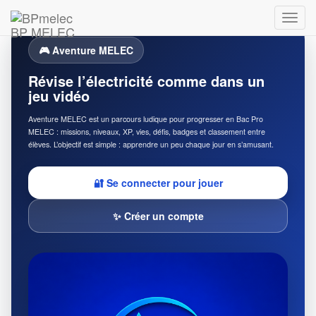
BP MELEC
🎮 Aventure MELEC
Révise l’électricité comme dans un
jeu vidéo
Aventure MELEC est un parcours ludique pour progresser en Bac Pro
MELEC : missions, niveaux, XP, vies, défis, badges et classement entre
élèves. L’objectif est simple : apprendre un peu chaque jour en s’amusant.
🔐 Se connecter pour jouer
✨ Créer un compte