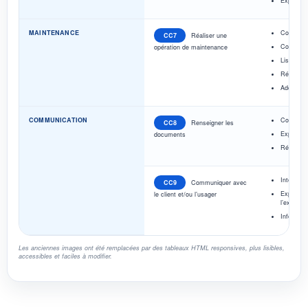
Exploiter 
MAINTENANCE
Contrôler
CC7
Réaliser une
Constater
opération de maintenance
Lister de
Réaliser 
Adopter l
COMMUNICATION
Compléter
CC8
Renseigner les
Expliquer 
documents
Rédiger u
Interpréte
CC9
Communiquer avec
Expliquer 
le client et/ou l’usager
l’exploitan
Informer 
Les anciennes images ont été remplacées par des tableaux HTML responsives, plus lisibles,
accessibles et faciles à modifier.