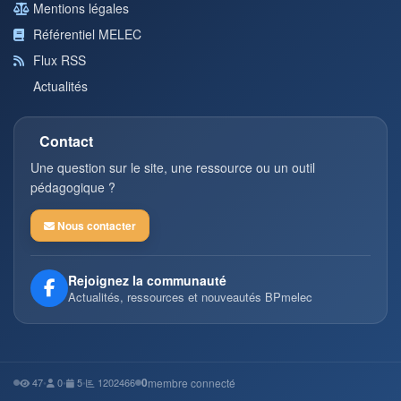
Mentions légales
Référentiel MELEC
Flux RSS
Actualités
Contact
Une question sur le site, une ressource ou un outil
pédagogique ?
Nous contacter
Rejoignez la communauté
Actualités, ressources et nouveautés BPmelec
0
47
•
0
•
5
•
1202466
membre connecté