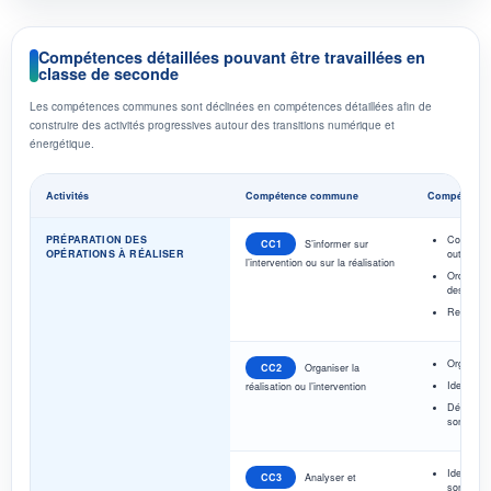
Compétences détaillées pouvant être travaillées en
classe de seconde
Les compétences communes sont déclinées en compétences détaillées afin de
construire des activités progressives autour des transitions numérique et
énergétique.
Activités
Compétence commune
Compétences
PRÉPARATION DES
Collecter 
CC1
S’informer sur
OPÉRATIONS À RÉALISER
outils nu
l’intervention ou sur la réalisation
Ordonner 
des inter
Repérer le
Organiser
CC2
Organiser la
Identifier
réalisation ou l’intervention
Détermine
son inter
Identifie
CC3
Analyser et
son envi