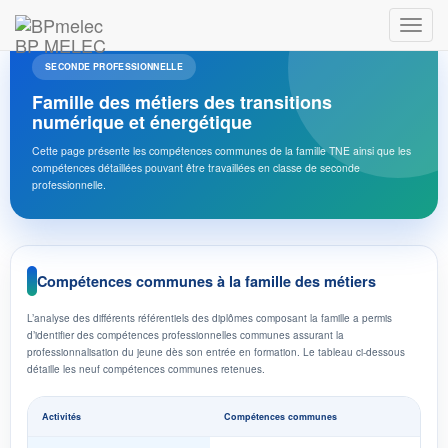
BP MELEC
SECONDE PROFESSIONNELLE
Famille des métiers des transitions
numérique et énergétique
Cette page présente les compétences communes de la famille TNE ainsi que les
compétences détaillées pouvant être travaillées en classe de seconde
professionnelle.
Compétences communes à la famille des métiers
L’analyse des différents référentiels des diplômes composant la famille a permis
d’identifier des compétences professionnelles communes assurant la
professionnalisation du jeune dès son entrée en formation. Le tableau ci-dessous
détaille les neuf compétences communes retenues.
Activités
Compétences communes