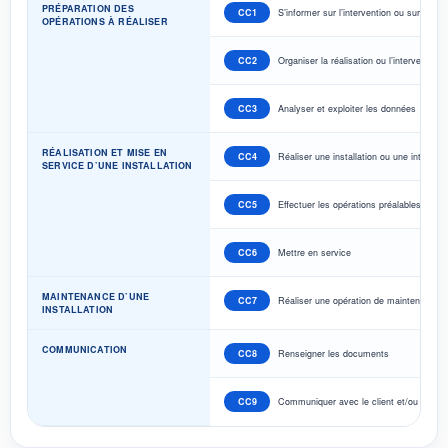
PRÉPARATION DES
CC1
S’informer sur l’intervention ou sur la réal
OPÉRATIONS À RÉALISER
CC2
Organiser la réalisation ou l’intervention
CC3
Analyser et exploiter les données
RÉALISATION ET MISE EN
CC4
Réaliser une installation ou une intervent
SERVICE D’UNE INSTALLATION
CC5
Effectuer les opérations préalables
CC6
Mettre en service
MAINTENANCE D’UNE
CC7
Réaliser une opération de maintenance
INSTALLATION
COMMUNICATION
CC8
Renseigner les documents
CC9
Communiquer avec le client et/ou l’usag