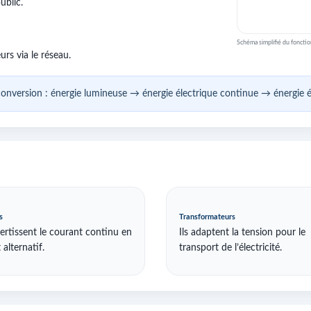
ublic.
Schéma simplifié du foncti
rs via le réseau.
onversion : énergie lumineuse → énergie électrique continue → énergie él
s
Transformateurs
vertissent le courant continu en
Ils adaptent la tension pour le
alternatif.
transport de l’électricité.