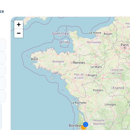
nce
+
−