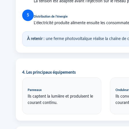
La tension est adaptée avant l’injection sur le réseau p
5
Distribution de l’énergie
L’électricité produite alimente ensuite les consommateu
À retenir :
une ferme photovoltaïque réalise la chaîne de c
4. Les principaux équipements
Panneaux
Onduleur
Ils captent la lumière et produisent le
Ils con
courant continu.
courant 