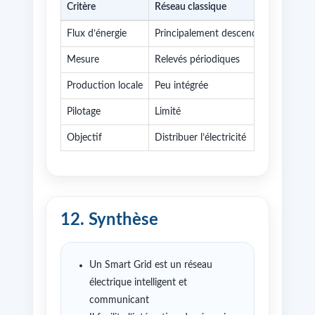
Critère
Réseau classique
Smart 
Flux d’énergie
Principalement descendant
Bidirec
Mesure
Relevés périodiques
Mesure
Production locale
Peu intégrée
Prise 
Pilotage
Limité
Automa
Objectif
Distribuer l’électricité
Distrib
12. Synthèse
Un Smart Grid est un réseau
électrique intelligent et
communicant