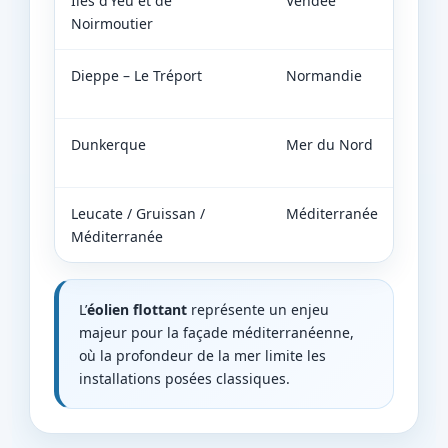
Îles d’Yeu et de
Vendée
En ser
Noirmoutier
Dieppe – Le Tréport
Normandie
En
constr
Dunkerque
Mer du Nord
En
dével
Leucate / Gruissan /
Méditerranée
Flotta
Méditerranée
L’
éolien flottant
représente un enjeu
majeur pour la façade méditerranéenne,
où la profondeur de la mer limite les
installations posées classiques.