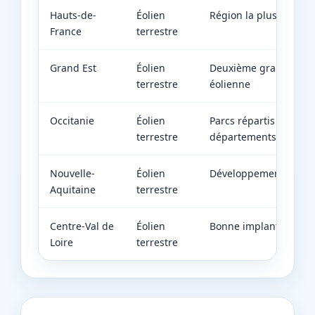
Hauts-de-
Éolien
Région la plus équipé
France
terrestre
Grand Est
Éolien
Deuxième grande rég
terrestre
éolienne
Occitanie
Éolien
Parcs répartis sur plu
terrestre
départements
Nouvelle-
Éolien
Développement progre
Aquitaine
terrestre
Centre-Val de
Éolien
Bonne implantation r
Loire
terrestre