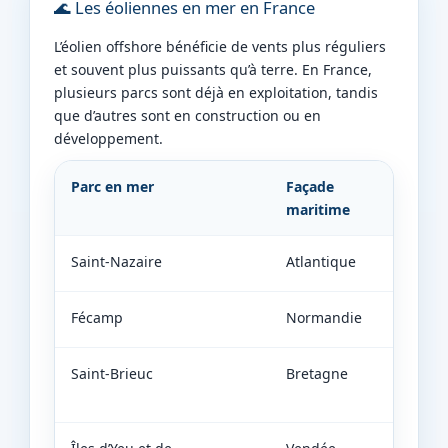
🌊 Les éoliennes en mer en France
L’éolien offshore bénéficie de vents plus réguliers
et souvent plus puissants qu’à terre. En France,
plusieurs parcs sont déjà en exploitation, tandis
que d’autres sont en construction ou en
développement.
Parc en mer
Façade
Statu
maritime
Saint-Nazaire
Atlantique
En exp
Fécamp
Normandie
En exp
Saint-Brieuc
Bretagne
En exp