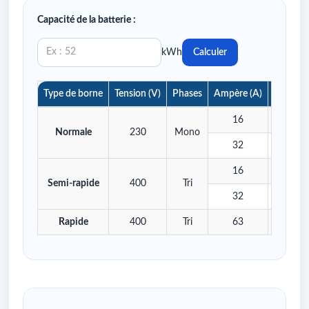
Capacité de la batterie :
kWh
Calculer
Type de borne
Tension (V)
Phases
Ampère (A)
Puissan
16
3,
Normale
230
Mono
32
7,
16
11
Semi-rapide
400
Tri
32
22
Rapide
400
Tri
63
43